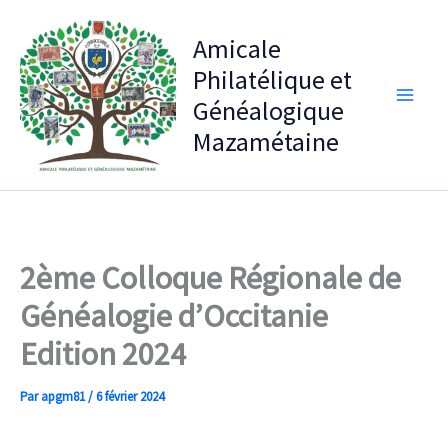
Aller
au
Amicale
contenu
Philatélique et
Généalogique
Mazamétaine
2ème Colloque Régionale de
Généalogie d’Occitanie
Edition 2024
Par
apgm81
/
6 février 2024