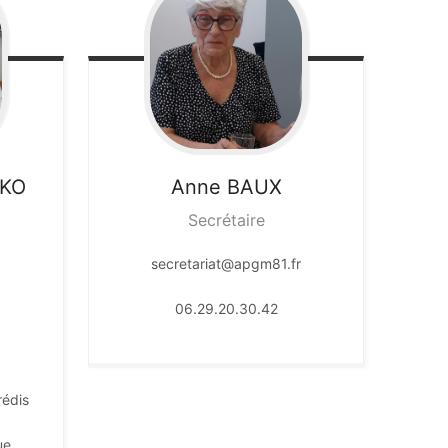
KO
Anne
BAUX
Secrétaire
secretariat@apgm81.fr
06.29.20.30.42
rédis
ue