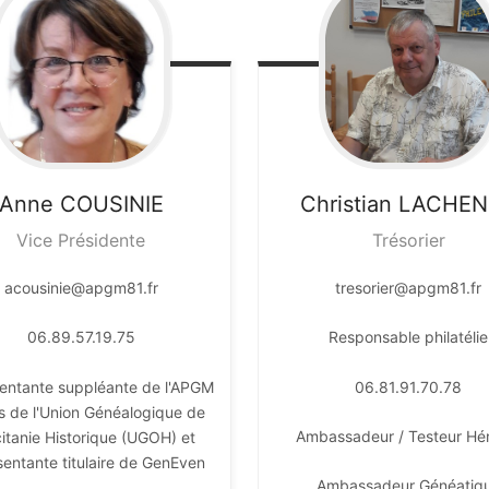
Anne
COUSINIE
Christian
LACHEN
Vice Présidente
Trésorier
acousinie@apgm81.fr
tresorier@apgm81.fr
06.89.57.19.75
Responsable philatélie
entante suppléante de l'APGM
06.81.91.70.78
s de l'Union Généalogique de
Ambassadeur / Testeur Hé
citanie Historique (UGOH) et
sentante titulaire de GenEven
Ambassadeur Généatiq