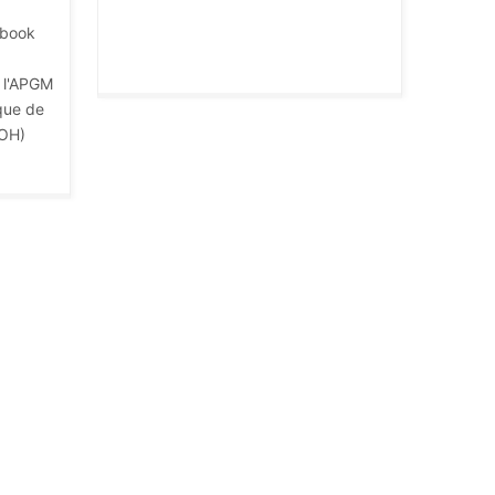
ebook
 l'APGM
que de
GOH)