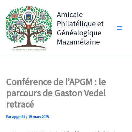
Aller
au
Amicale
contenu
Philatélique et
Généalogique
Mazamétaine
Conférence de l’APGM : le
parcours de Gaston Vedel
retracé
Par
apgm81
/
15 mars 2025