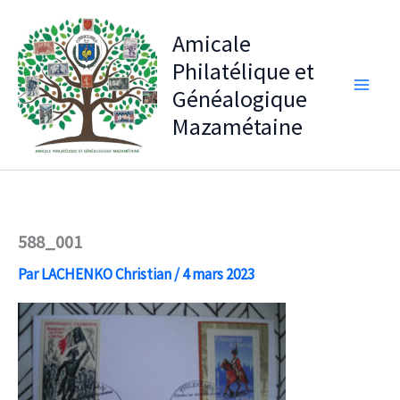
Aller
au
Amicale
contenu
Philatélique et
Généalogique
Mazamétaine
588_001
Par
LACHENKO Christian
/
4 mars 2023