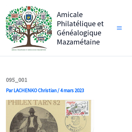
Aller
au
Amicale
contenu
Philatélique et
Généalogique
Mazamétaine
095_001
Par
LACHENKO Christian
/
4 mars 2023