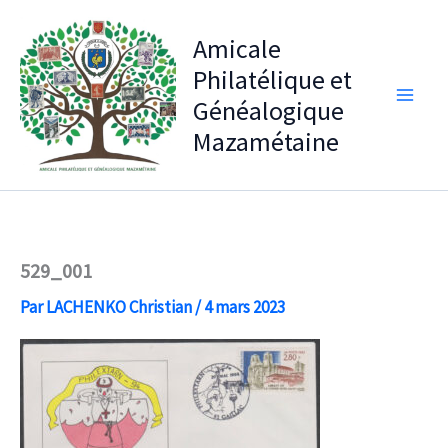
Aller
au
Amicale
contenu
Philatélique et
Généalogique
Mazamétaine
529_001
Par
LACHENKO Christian
/
4 mars 2023