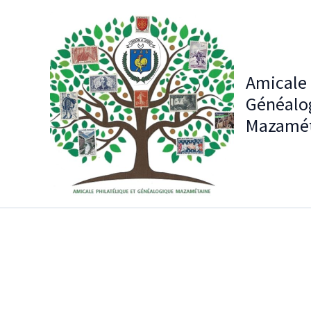
Aller
au
contenu
Amicale 
Généalo
Mazamét