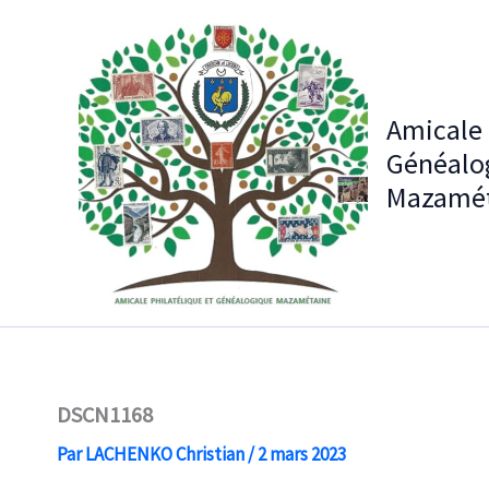
Aller
au
contenu
Amicale 
Généalo
Mazamét
DSCN1168
Par
LACHENKO Christian
/
2 mars 2023