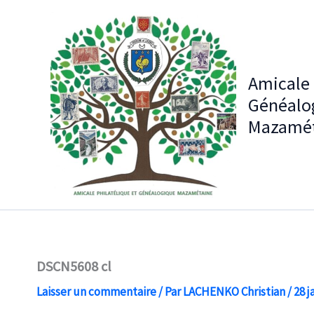
Aller
au
contenu
Amicale 
Généalo
Mazamét
DSCN5608 cl
Laisser un commentaire
/ Par
LACHENKO Christian
/
28 j