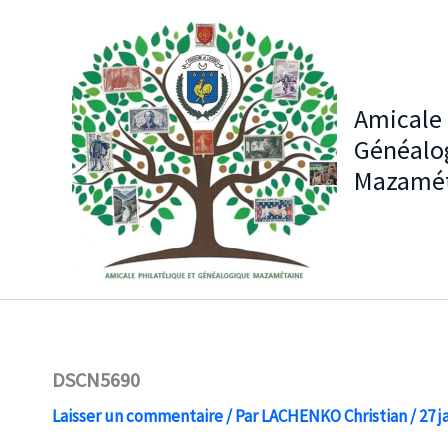
Aller
au
contenu
Amicale 
Généalo
Mazamét
DSCN5690
Laisser un commentaire
/ Par
LACHENKO Christian
/
27 j